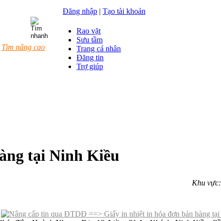
Ðăng nhập
|
Tạo tài khoản
Rao vặt
Sưu tầm
Tìm nâng cao
Trang cá nhân
Đăng tin
Trợ giúp
hàng tại Ninh Kiều
Khu vực
5