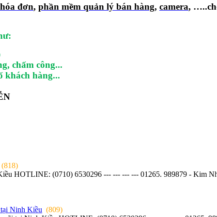
 hóa đơn
,
phần mềm quản lý bán hàng
,
camera
, …..ch
…
hư:
)
, chấm công...
ố khách hàng...
ỄN
(818)
Kiều HOTLINE: (0710) 6530296 --- --- --- --- 01265. 989879 - Kim N
 tại Ninh Kiều
(809)