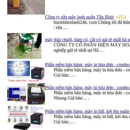
Công ty rửa máy lạnh quận Tân Bình
(455)
baotridienlanh24h. com Chúng tôi đã thàn
: rửa .. .
máy thái chuối, băm cỏ, cắt cỏ giá rẻ nhất hà n
CÔNG TY CỔ PHẦN ĐIỆN MÁY HOÀNG LON
nghiệp giá rẻ nhất tại Hà .. .
Phần mềm bán hàng, máy in hóa đơn - combo 
Phần mềm bán hàng, máy in hóa đơn - co
Giá bán: .. .
Phần mềm bán hàng, máy in hóa đơn - combo 
Phần mềm bán hàng, máy in hóa đơn - co
Nhung Giá bán: .. .
Phần mềm bán hàng, máy in bill, két thu ngân 
Phần mềm bán hàng, máy in bill, két thu
Giá bán: .. .