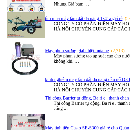
Nhung Giá bán: .. .
tìm mua máy làm đất đa năng 1z41a giá rẻ
(5
CÔNG TY CỔ PHẦN ĐIỆN MÁY HOÀNG
HÀ NỘI CHUYÊN CUNG CẤP CÁC LO
Máy phun sương giải nhiệt mùa hè
(2,313)
Máy phun sương tạo áp suất cao cho nước
không khí, .. .
kinh nghiệm máy làm đất đa năng đầu nổ D8 
CÔNG TY CỔ PHẦN ĐIỆN MÁY HOÀNG
HÀ NỘI CHUYÊN CUNG CẤP CÁC LO
Thi công Barrier tự động, Ba ri e , thanh chắn 
Thi công Barrier tự động, Ba ri e , than
cổng .. .
Máy tính tiền Casio SE-S300 giá rẻ cho Quán