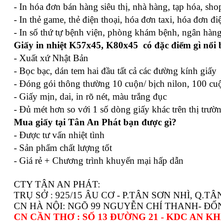
- In hóa đơn bán hàng siêu thị, nhà hàng, tạp hóa, sh
- In thẻ game, thẻ điện thoại, hóa đơn taxi, hóa đơn đ
- In số thứ tự bệnh viện, phòng khám bệnh, ngân hà
Giấy in nhiệt K57x45, K80x45 có đặc điểm gì nổi 
- Xuất xứ Nhật Bản
- Bọc bạc, dán tem hai đầu tất cả các đường kính giấy
- Đóng gói thông thường 10 cuộn/ bịch nilon, 100 cu
- Giấy mịn, dai, in rõ nét, màu trắng đục
- Đủ mét hơn so với 1 số dòng giấy khác trên thị trườ
Mua giấy tại Tân An Phát bạn được gì?
- Được tư vấn nhiệt tình
- Sản phẩm chất lượng tốt
- Giá rẻ + Chương trình khuyến mại hấp dẫn
CTY TÂN AN PHÁT:
TRỤ SỞ : 925/15 ÂU CƠ - P.TÂN SƠN NHÌ, Q.TÂ
CN HÀ NỘI: NGÕ 99 NGUYỄN CHÍ THANH- ĐỐ
CN CẦN THƠ : SỐ 13 ĐƯỜNG 21 - KDC AN K