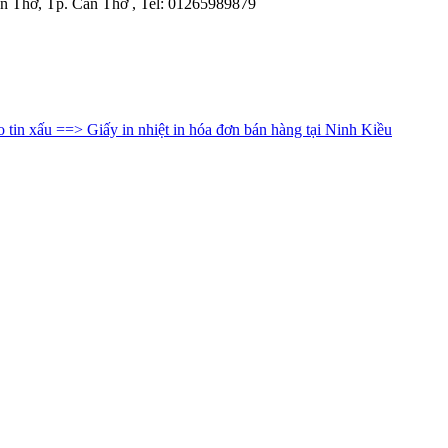
 Thơ, Tp. Cần Thơ , Tel: 01265989879