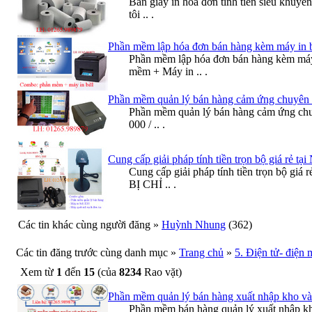
Bán giấy in hóa đơn tính tiền siêu khuy
tôi .. .
Phần mềm lập hóa đơn bán hàng kèm máy in bi
Phần mềm lập hóa đơn bán hàng kèm máy
mềm + Máy in .. .
Phần mềm quản lý bán hàng cảm ứng chuyên 
Phần mềm quản lý bán hàng cảm ứng chuy
000 / .. .
Cung cấp giải pháp tính tiền trọn bộ giá rẻ tạ
Cung cấp giải pháp tính tiền trọn bộ g
BỊ CHỈ .. .
Các tin khác cùng người đăng
»
Huỳnh Nhung
(362)
Các tin đăng trước cùng danh mục
»
Trang chủ
»
5. Điện tử- điện
Xem từ
1
đến
15
(của
8234
Rao vặt)
Phần mềm quản lý bán hàng xuất nhập kho và
Phần mềm bán hàng quản lý xuất nhập kh