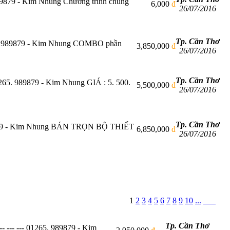
 989879 - Kim Nhung Chương trình chúng
6,000
đ
26/07/2016
Tp. Cần Thơ
265. 989879 - Kim Nhung COMBO phần
3,850,000
đ
26/07/2016
Tp. Cần Thơ
1265. 989879 - Kim Nhung GIÁ : 5. 500.
5,500,000
đ
26/07/2016
Tp. Cần Thơ
. 989879 - Kim Nhung BÁN TRỌN BỘ THIẾT
6,850,000
đ
26/07/2016
1
2
3
4
5
6
7
8
9
10
...
Tp. Cần Thơ
 --- --- 01265. 989879 - Kim