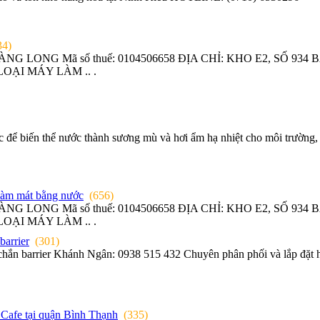
34)
 LONG Mã số thuế: 0104506658 ĐỊA CHỈ: KHO E2, SỐ 934
ẠI MÁY LÀM .. .
 để biến thể nước thành sương mù và hơi ẩm hạ nhiệt cho môi trường, 
làm mát bằng nước
(656)
 LONG Mã số thuế: 0104506658 ĐỊA CHỈ: KHO E2, SỐ 934
ẠI MÁY LÀM .. .
barrier
(301)
h chắn barrier Khánh Ngân: 0938 515 432 Chuyên phân phối và lắp đặt h
 Cafe tại quận Bình Thạnh
(335)