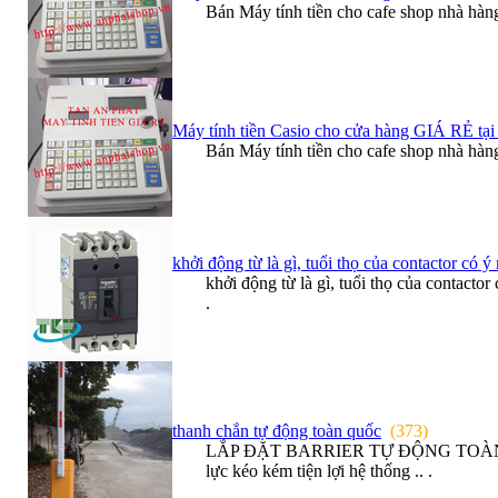
Bán Máy tính tiền cho cafe shop nhà h
Máy tính tiền Casio cho cửa hàng GIÁ RẺ tạ
Bán Máy tính tiền cho cafe shop nhà h
khởi động từ là gì, tuổi thọ của contactor có ý
khởi động từ là gì, tuổi thọ của contacto
.
thanh chắn tự động toàn quốc
(373)
LẮP ĐẶT BARRIER TỰ ĐỘNG TOÀN QUỐC 
lực kéo kém tiện lợi hệ thống .. .