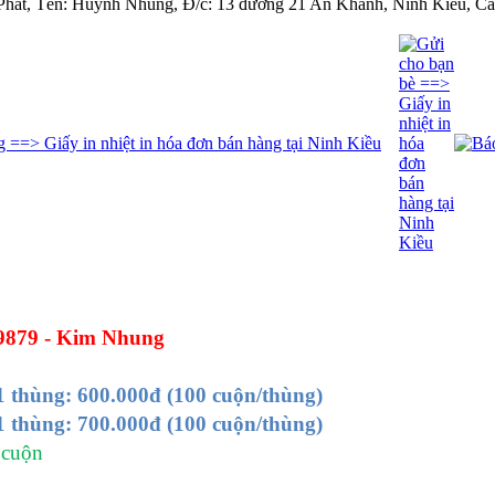
át, Tên: Huỳnh Nhung, Đ/c: 13 đường 21 An Khánh, Ninh Kiều, Cần
89879 - Kim Nhung
1 thùng: 600.000đ (100 cuộn/thùng)
1 thùng: 700.000đ (100 cuộn/thùng)
 cuộn