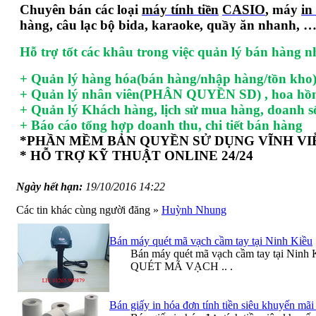
Chuyên bán các loại
máy tính tiền
CASIO
, máy
in
hàng, câu lạc bộ bida, karaoke, quầy ăn nhanh, 
Hỗ trợ tốt các khâu trong việc quản lý bán hàng n
+ Quản lý hàng hóa(bán hàng/nhập hàng/tồn kho
+ Quản lý nhân viên(PHÂN QUYỀN SD) , hoa hồng
+ Quản lý Khách hàng, lịch sử mua hàng, doanh s
+ Báo cáo tổng hợp doanh thu, chi tiết bán hàng
*PHẦN MỀM BẢN QUYỀN SỬ
DỤNG VĨNH VI
* HỖ
TRỢ
KỸ
THUẬT ONLINE 24/24
Ngày hết hạn:
19/10/2016 14:22
Các tin khác cùng người đăng
»
Huỳnh Nhung
Bán máy quét mã vạch cầm tay tại Ninh Kiều
Bán máy quét mã vạch cầm tay tại Ninh 
QUÉT MÃ VẠCH .. .
Bán giấy in hóa đơn tính tiền siêu khuyến mãi