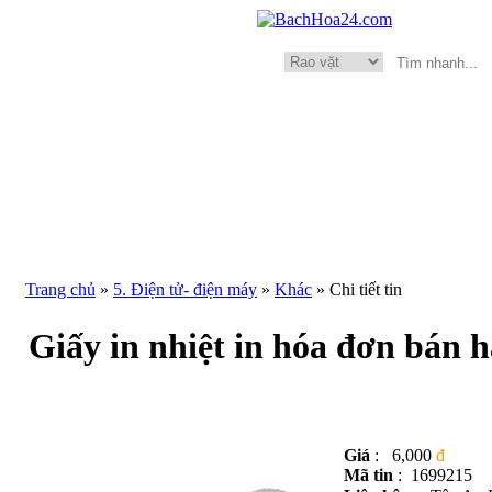
Trang chủ
»
5. Điện tử- điện máy
»
Khác
»
Chi tiết tin
Giấy in nhiệt in hóa đơn bán 
Giá
:
6,000
đ
Mã tin
:
169921