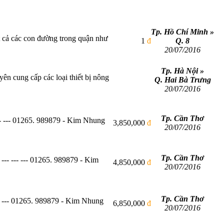
Tp. Hồ Chí Minh »
t cả các con đường trong quận như
1
đ
Q. 8
20/07/2016
Tp. Hà Nội »
ng cấp các loại thiết bị nông
Q. Hai Bà Trưng
20/07/2016
Tp. Cần Thơ
- --- 01265. 989879 - Kim Nhung
3,850,000
đ
20/07/2016
Tp. Cần Thơ
- --- --- 01265. 989879 - Kim
4,850,000
đ
20/07/2016
Tp. Cần Thơ
-- --- 01265. 989879 - Kim Nhung
6,850,000
đ
20/07/2016