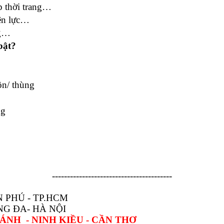
op thời trang…
iện lực…
ng…
bật?
ộn/ thùng
ng
----------------------------------------
N PHÚ - TP.HCM
NG ĐA- HÀ NỘI
HÁNH - NINH KIỀU - CẦN THƠ